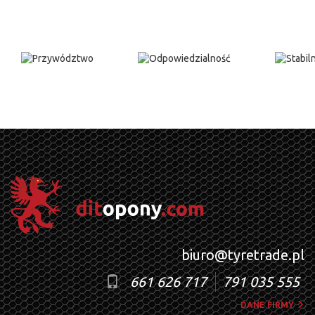
biuro@tyretrade.pl
661 626 717
791 035 555
DANE FIRMY