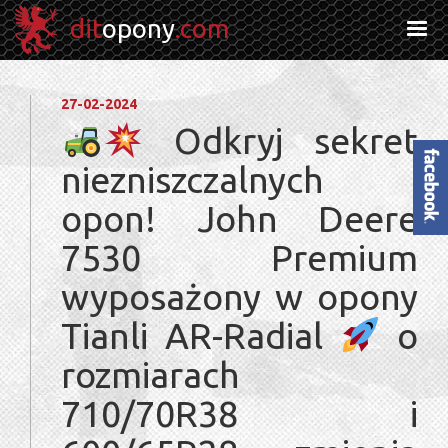
dit
opony
.com
27-02-2024
Odkryj sekret
niezniszczalnych
Facebook
opon! John Deere
7530 Premium
wyposażony w opony
Tianli AR-Radial
o
rozmiarach
710/70R38 i