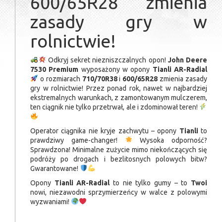
600/65R28 zmienia
zasady gry w
rolnictwie!
Odkryj sekret niezniszczalnych opon!
John Deere
7530 Premium
wyposażony w opony
Tianli AR-Radial
o rozmiarach
710/70R38
i
600/65R28
zmienia zasady
gry w rolnictwie! Przez ponad rok, nawet w najbardziej
ekstremalnych warunkach, z zamontowanym mulczerem,
ten ciągnik nie tylko przetrwał, ale i zdominował teren!
Operator ciągnika nie kryje zachwytu – opony
Tianli
to
prawdziwy game-changer!
Wysoka odporność?
Sprawdzona! Minimalne zużycie mimo niekończących się
podróży po drogach i bezlitosnych polowych bitw?
Gwarantowane!
Opony
Tianli AR-Radial
to nie tylko gumy – to
Twoi
nowi, niezawodni sprzymierzeńcy w walce z polowymi
wyzwaniami!