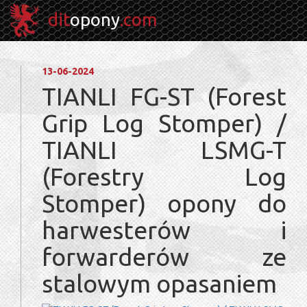
dit
opony
.com
13-06-2024
TIANLI FG-ST (Forest
Grip Log Stomper) /
TIANLI LSMG-T
(Forestry Log
Stomper) opony do
harwesterów i
forwarderów ze
stalowym opasaniem