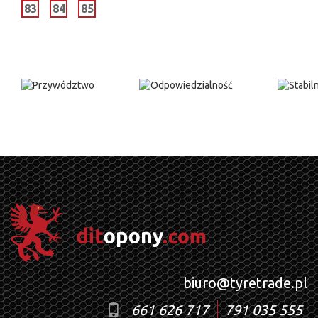
83
84
85
biuro@tyretrade.pl
661 626 717
791 035 555