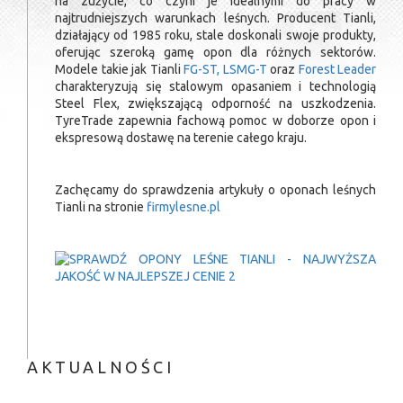
na zużycie, co czyni je idealnymi do pracy w
najtrudniejszych warunkach leśnych. Producent Tianli,
działający od 1985 roku, stale doskonali swoje produkty,
oferując szeroką gamę opon dla różnych sektorów.
Modele takie jak Tianli
FG-ST, LSMG-T
oraz
Forest Leader
charakteryzują się stalowym opasaniem i technologią
Steel Flex, zwiększającą odporność na uszkodzenia.
TyreTrade zapewnia fachową pomoc w doborze opon i
ekspresową dostawę na terenie całego kraju.
Zachęcamy do sprawdzenia artykuły o oponach leśnych
Tianli na stronie
firmylesne.pl
AKTUALNOŚCI