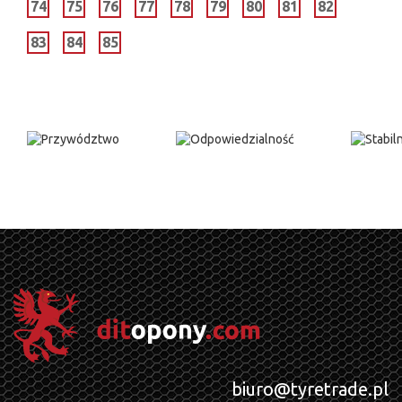
74
75
76
77
78
79
80
81
82
83
84
85
biuro@tyretrade.pl