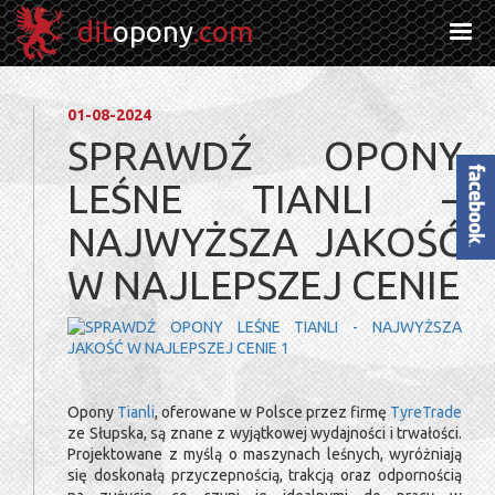
dit
opony
.com
01-08-2024
SPRAWDŹ OPONY
LEŚNE TIANLI –
Facebook
NAJWYŻSZA JAKOŚĆ
W NAJLEPSZEJ CENIE
Opony
Tianli
, oferowane w Polsce przez firmę
TyreTrade
ze Słupska, są znane z wyjątkowej wydajności i trwałości.
Projektowane z myślą o maszynach leśnych, wyróżniają
się doskonałą przyczepnością, trakcją oraz odpornością