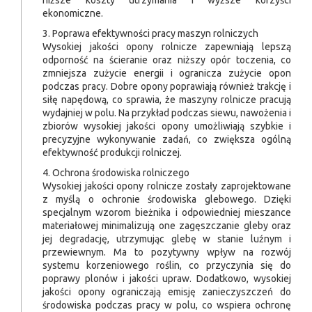
niższe koszty utrzymania i wyższe korzyści
ekonomiczne.
3. Poprawa efektywności pracy maszyn rolniczych
Wysokiej jakości opony rolnicze zapewniają lepszą
odporność na ścieranie oraz niższy opór toczenia, co
zmniejsza zużycie energii i ogranicza zużycie opon
podczas pracy. Dobre opony poprawiają również trakcję i
siłę napędową, co sprawia, że maszyny rolnicze pracują
wydajniej w polu. Na przykład podczas siewu, nawożenia i
zbiorów wysokiej jakości opony umożliwiają szybkie i
precyzyjne wykonywanie zadań, co zwiększa ogólną
efektywność produkcji rolniczej.
4. Ochrona środowiska rolniczego
Wysokiej jakości opony rolnicze zostały zaprojektowane
z myślą o ochronie środowiska glebowego. Dzięki
specjalnym wzorom bieżnika i odpowiedniej mieszance
materiałowej minimalizują one zagęszczanie gleby oraz
jej degradację, utrzymując glebę w stanie luźnym i
przewiewnym. Ma to pozytywny wpływ na rozwój
systemu korzeniowego roślin, co przyczynia się do
poprawy plonów i jakości upraw. Dodatkowo, wysokiej
jakości opony ograniczają emisję zanieczyszczeń do
środowiska podczas pracy w polu, co wspiera ochronę