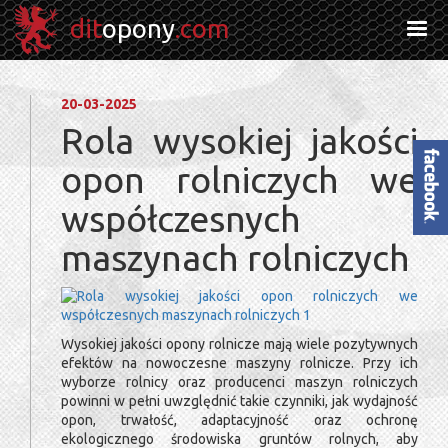
dit
opony
.com
20-03-2025
Rola wysokiej jakości
opon rolniczych we
Facebook
współczesnych
maszynach rolniczych
Wysokiej jakości opony rolnicze mają wiele pozytywnych
efektów na nowoczesne maszyny rolnicze. Przy ich
wyborze rolnicy oraz producenci maszyn rolniczych
powinni w pełni uwzględnić takie czynniki, jak wydajność
opon, trwałość, adaptacyjność oraz ochronę
ekologicznego środowiska gruntów rolnych, aby