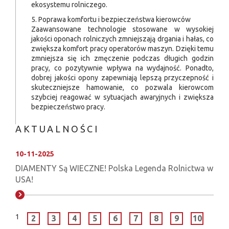
ekosystemu rolniczego.
5. Poprawa komfortu i bezpieczeństwa kierowców
Zaawansowane technologie stosowane w wysokiej
jakości oponach rolniczych zmniejszają drgania i hałas, co
zwiększa komfort pracy operatorów maszyn. Dzięki temu
zmniejsza się ich zmęczenie podczas długich godzin
pracy, co pozytywnie wpływa na wydajność. Ponadto,
dobrej jakości opony zapewniają lepszą przyczepność i
skuteczniejsze hamowanie, co pozwala kierowcom
szybciej reagować w sytuacjach awaryjnych i zwiększa
bezpieczeństwo pracy.
AKTUALNOŚCI
10-11-2025
DIAMENTY Są WIECZNE! Polska Legenda Rolnictwa w
USA!
1
2
3
4
5
6
7
8
9
10