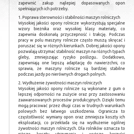
zapewnić zakup najlepiej dopasowanych opon
spełniających ich potrzeby.
1. Poprawa sterowności i stabilności maszyn rolniczych
Wysokiej jakości opony rolnicze wykorzystują specjalne
wzory bieżnika oraz wysokiej klasy materiały, co
zapewnia doskonałą przyczepność i trakcję. Podczas
pracy w polu maszyny rolnicze często muszą skręcać i
poruszać się w różnych kierunkach. Dobrej jakości opony
pozwalają utrzymać stabilność maszyn na różnych typach
gleby, zmniejszając ryzyko poślizgu.. Dodatkowo,
zapewniają one lepszą adaptację do nawierzchni, co
sprawia, że maszyny rolnicze są bardziej stabilne
podczas jazdy po nierównych drogach polnych.
2. Wydłużenie żywotności maszyn rolniczych
Wysokiej jakości opony rolnicze są wykonane z gum o
lepszej odporności na zużycie oraz przy zastosowaniu
zaawansowanych procesów produkcyjnych. Dzięki temu
mogą pracować przez długi czas w trudnych warunkach
polowych bez łatwego uszkodzenia. Ogranicza to
częstotliwość wymiany opon oraz zmniejsza koszty ich
eksploatacji, co przekłada się na wydłużenie ogólnej
żywotności maszyn rolniczych. Dla rolników oznacza to