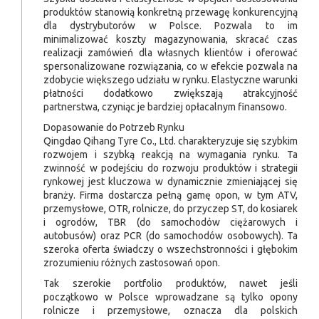
produktów stanowią konkretną przewagę konkurencyjną
dla dystrybutorów w Polsce. Pozwala to im
minimalizować koszty magazynowania, skracać czas
realizacji zamówień dla własnych klientów i oferować
spersonalizowane rozwiązania, co w efekcie pozwala na
zdobycie większego udziału w rynku. Elastyczne warunki
płatności dodatkowo zwiększają atrakcyjność
partnerstwa, czyniąc je bardziej opłacalnym finansowo.
Dopasowanie do Potrzeb Rynku
Qingdao Qihang Tyre Co., Ltd. charakteryzuje się szybkim
rozwojem i szybką reakcją na wymagania rynku. Ta
zwinność w podejściu do rozwoju produktów i strategii
rynkowej jest kluczowa w dynamicznie zmieniającej się
branży. Firma dostarcza pełną gamę opon, w tym ATV,
przemysłowe, OTR, rolnicze, do przyczep ST, do kosiarek
i ogrodów, TBR (do samochodów ciężarowych i
autobusów) oraz PCR (do samochodów osobowych). Ta
szeroka oferta świadczy o wszechstronności i głębokim
zrozumieniu różnych zastosowań opon.
Tak szerokie portfolio produktów, nawet jeśli
początkowo w Polsce wprowadzane są tylko opony
rolnicze i przemysłowe, oznacza dla polskich