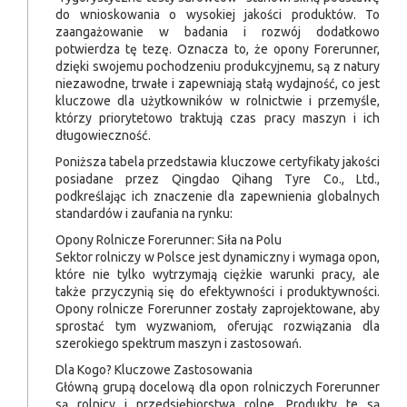
do wnioskowania o wysokiej jakości produktów. To
zaangażowanie w badania i rozwój dodatkowo
potwierdza tę tezę. Oznacza to, że opony Forerunner,
dzięki swojemu pochodzeniu produkcyjnemu, są z natury
niezawodne, trwałe i zapewniają stałą wydajność, co jest
kluczowe dla użytkowników w rolnictwie i przemyśle,
którzy priorytetowo traktują czas pracy maszyn i ich
długowieczność.
Poniższa tabela przedstawia kluczowe certyfikaty jakości
posiadane przez Qingdao Qihang Tyre Co., Ltd.,
podkreślając ich znaczenie dla zapewnienia globalnych
standardów i zaufania na rynku:
Opony Rolnicze Forerunner: Siła na Polu
Sektor rolniczy w Polsce jest dynamiczny i wymaga opon,
które nie tylko wytrzymają ciężkie warunki pracy, ale
także przyczynią się do efektywności i produktywności.
Opony rolnicze Forerunner zostały zaprojektowane, aby
sprostać tym wyzwaniom, oferując rozwiązania dla
szerokiego spektrum maszyn i zastosowań.
Dla Kogo? Kluczowe Zastosowania
Główną grupą docelową dla opon rolniczych Forerunner
są rolnicy i przedsiębiorstwa rolne. Produkty te są