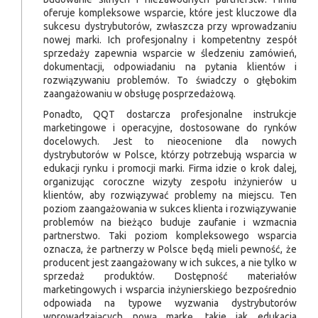
oferuje kompleksowe wsparcie, które jest kluczowe dla
sukcesu dystrybutorów, zwłaszcza przy wprowadzaniu
nowej marki. Ich profesjonalny i kompetentny zespół
sprzedaży zapewnia wsparcie w śledzeniu zamówień,
dokumentacji, odpowiadaniu na pytania klientów i
rozwiązywaniu problemów. To świadczy o głębokim
zaangażowaniu w obsługę posprzedażową.
Ponadto, QQT dostarcza profesjonalne instrukcje
marketingowe i operacyjne, dostosowane do rynków
docelowych. Jest to nieocenione dla nowych
dystrybutorów w Polsce, którzy potrzebują wsparcia w
edukacji rynku i promocji marki. Firma idzie o krok dalej,
organizując coroczne wizyty zespołu inżynierów u
klientów, aby rozwiązywać problemy na miejscu. Ten
poziom zaangażowania w sukces klienta i rozwiązywanie
problemów na bieżąco buduje zaufanie i wzmacnia
partnerstwo. Taki poziom kompleksowego wsparcia
oznacza, że partnerzy w Polsce będą mieli pewność, że
producent jest zaangażowany w ich sukces, a nie tylko w
sprzedaż produktów. Dostępność materiałów
marketingowych i wsparcia inżynierskiego bezpośrednio
odpowiada na typowe wyzwania dystrybutorów
wprowadzających nową markę, takie jak edukacja