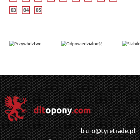
83
84
85
biuro@tyretrade.pl