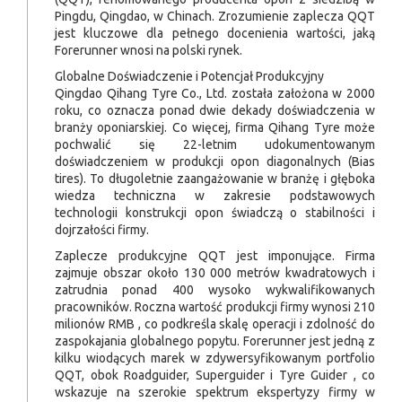
Pingdu, Qingdao, w Chinach. Zrozumienie zaplecza QQT
jest kluczowe dla pełnego docenienia wartości, jaką
Forerunner wnosi na polski rynek.
Globalne Doświadczenie i Potencjał Produkcyjny
Qingdao Qihang Tyre Co., Ltd. została założona w 2000
roku, co oznacza ponad dwie dekady doświadczenia w
branży oponiarskiej. Co więcej, firma Qihang Tyre może
pochwalić się 22-letnim udokumentowanym
doświadczeniem w produkcji opon diagonalnych (Bias
tires). To długoletnie zaangażowanie w branżę i głęboka
wiedza techniczna w zakresie podstawowych
technologii konstrukcji opon świadczą o stabilności i
dojrzałości firmy.
Zaplecze produkcyjne QQT jest imponujące. Firma
zajmuje obszar około 130 000 metrów kwadratowych i
zatrudnia ponad 400 wysoko wykwalifikowanych
pracowników. Roczna wartość produkcji firmy wynosi 210
milionów RMB , co podkreśla skalę operacji i zdolność do
zaspokajania globalnego popytu. Forerunner jest jedną z
kilku wiodących marek w zdywersyfikowanym portfolio
QQT, obok Roadguider, Superguider i Tyre Guider , co
wskazuje na szerokie spektrum ekspertyzy firmy w