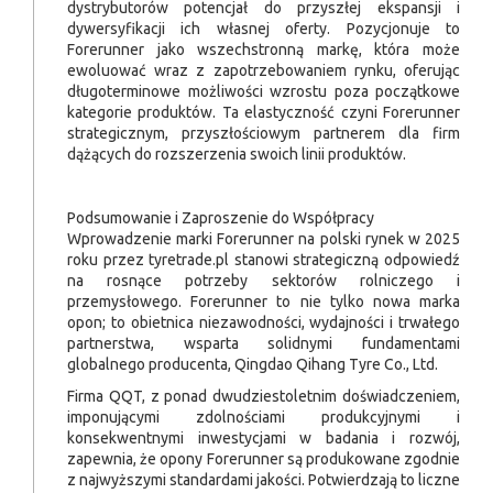
dystrybutorów potencjał do przyszłej ekspansji i
dywersyfikacji ich własnej oferty. Pozycjonuje to
Forerunner jako wszechstronną markę, która może
ewoluować wraz z zapotrzebowaniem rynku, oferując
długoterminowe możliwości wzrostu poza początkowe
kategorie produktów. Ta elastyczność czyni Forerunner
strategicznym, przyszłościowym partnerem dla firm
dążących do rozszerzenia swoich linii produktów.
Podsumowanie i Zaproszenie do Współpracy
Wprowadzenie marki Forerunner na polski rynek w 2025
roku przez tyretrade.pl stanowi strategiczną odpowiedź
na rosnące potrzeby sektorów rolniczego i
przemysłowego. Forerunner to nie tylko nowa marka
opon; to obietnica niezawodności, wydajności i trwałego
partnerstwa, wsparta solidnymi fundamentami
globalnego producenta, Qingdao Qihang Tyre Co., Ltd.
Firma QQT, z ponad dwudziestoletnim doświadczeniem,
imponującymi zdolnościami produkcyjnymi i
konsekwentnymi inwestycjami w badania i rozwój,
zapewnia, że opony Forerunner są produkowane zgodnie
z najwyższymi standardami jakości. Potwierdzają to liczne