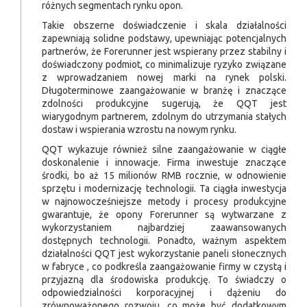
różnych segmentach rynku opon.
Takie obszerne doświadczenie i skala działalności
zapewniają solidne podstawy, upewniając potencjalnych
partnerów, że Forerunner jest wspierany przez stabilny i
doświadczony podmiot, co minimalizuje ryzyko związane
z wprowadzaniem nowej marki na rynek polski.
Długoterminowe zaangażowanie w branżę i znaczące
zdolności produkcyjne sugerują, że QQT jest
wiarygodnym partnerem, zdolnym do utrzymania stałych
dostaw i wspierania wzrostu na nowym rynku.
QQT wykazuje również silne zaangażowanie w ciągłe
doskonalenie i innowacje. Firma inwestuje znaczące
środki, bo aż 15 milionów RMB rocznie, w odnowienie
sprzętu i modernizację technologii. Ta ciągła inwestycja
w najnowocześniejsze metody i procesy produkcyjne
gwarantuje, że opony Forerunner są wytwarzane z
wykorzystaniem najbardziej zaawansowanych
dostępnych technologii. Ponadto, ważnym aspektem
działalności QQT jest wykorzystanie paneli słonecznych
w fabryce , co podkreśla zaangażowanie firmy w czystą i
przyjazną dla środowiska produkcję. To świadczy o
odpowiedzialności korporacyjnej i dążeniu do
zrównoważonego rozwoju, co może być dodatkowym