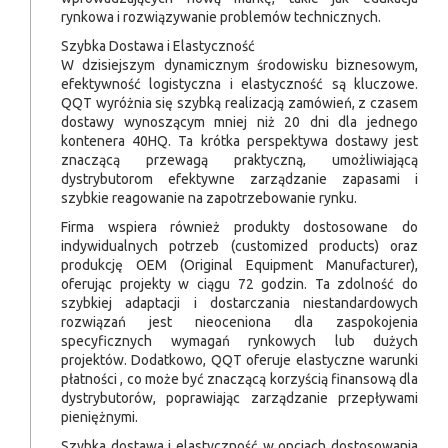
rynkowa i rozwiązywanie problemów technicznych.
Szybka Dostawa i Elastyczność
W dzisiejszym dynamicznym środowisku biznesowym,
efektywność logistyczna i elastyczność są kluczowe.
QQT wyróżnia się szybką realizacją zamówień, z czasem
dostawy wynoszącym mniej niż 20 dni dla jednego
kontenera 40HQ. Ta krótka perspektywa dostawy jest
znaczącą przewagą praktyczną, umożliwiającą
dystrybutorom efektywne zarządzanie zapasami i
szybkie reagowanie na zapotrzebowanie rynku.
Firma wspiera również produkty dostosowane do
indywidualnych potrzeb (customized products) oraz
produkcję OEM (Original Equipment Manufacturer),
oferując projekty w ciągu 72 godzin. Ta zdolność do
szybkiej adaptacji i dostarczania niestandardowych
rozwiązań jest nieoceniona dla zaspokojenia
specyficznych wymagań rynkowych lub dużych
projektów. Dodatkowo, QQT oferuje elastyczne warunki
płatności , co może być znaczącą korzyścią finansową dla
dystrybutorów, poprawiając zarządzanie przepływami
pieniężnymi.
Szybka dostawa i elastyczność w opcjach dostosowania