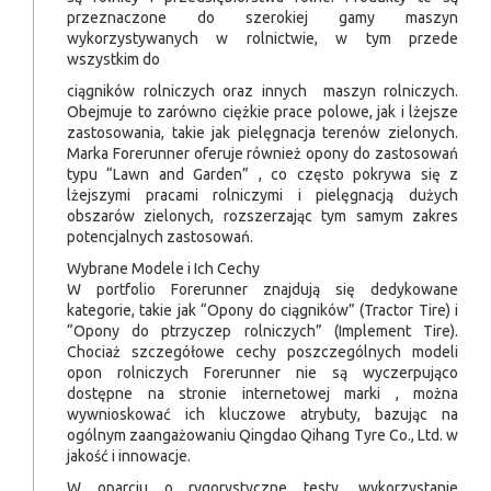
przeznaczone do szerokiej gamy maszyn
wykorzystywanych w rolnictwie, w tym przede
wszystkim do
ciągników rolniczych oraz innych maszyn rolniczych.
Obejmuje to zarówno ciężkie prace polowe, jak i lżejsze
zastosowania, takie jak pielęgnacja terenów zielonych.
Marka Forerunner oferuje również opony do zastosowań
typu “Lawn and Garden” , co często pokrywa się z
lżejszymi pracami rolniczymi i pielęgnacją dużych
obszarów zielonych, rozszerzając tym samym zakres
potencjalnych zastosowań.
Wybrane Modele i Ich Cechy
W portfolio Forerunner znajdują się dedykowane
kategorie, takie jak “Opony do ciągników” (Tractor Tire) i
“Opony do ptrzyczep rolniczych” (Implement Tire).
Chociaż szczegółowe cechy poszczególnych modeli
opon rolniczych Forerunner nie są wyczerpująco
dostępne na stronie internetowej marki , można
wywnioskować ich kluczowe atrybuty, bazując na
ogólnym zaangażowaniu Qingdao Qihang Tyre Co., Ltd. w
jakość i innowacje.
W oparciu o rygorystyczne testy, wykorzystanie