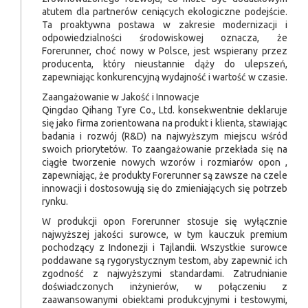
atutem dla partnerów ceniących ekologiczne podejście.
Ta proaktywna postawa w zakresie modernizacji i
odpowiedzialności środowiskowej oznacza, że
Forerunner, choć nowy w Polsce, jest wspierany przez
producenta, który nieustannie dąży do ulepszeń,
zapewniając konkurencyjną wydajność i wartość w czasie.
Zaangażowanie w Jakość i Innowacje
Qingdao Qihang Tyre Co., Ltd. konsekwentnie deklaruje
się jako firma zorientowana na produkt i klienta, stawiając
badania i rozwój (R&D) na najwyższym miejscu wśród
swoich priorytetów. To zaangażowanie przekłada się na
ciągłe tworzenie nowych wzorów i rozmiarów opon ,
zapewniając, że produkty Forerunner są zawsze na czele
innowacji i dostosowują się do zmieniających się potrzeb
rynku.
W produkcji opon Forerunner stosuje się wyłącznie
najwyższej jakości surowce, w tym kauczuk premium
pochodzący z Indonezji i Tajlandii. Wszystkie surowce
poddawane są rygorystycznym testom, aby zapewnić ich
zgodność z najwyższymi standardami. Zatrudnianie
doświadczonych inżynierów, w połączeniu z
zaawansowanymi obiektami produkcyjnymi i testowymi,