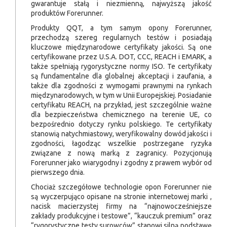
gwarantuje stałą i niezmienną, najwyższą jakość
produktów Forerunner.
Produkty QQT, a tym samym opony Forerunner,
przechodzą szereg regularnych testów i posiadają
kluczowe międzynarodowe certyfikaty jakości. Są one
certyfikowane przez U.S.A. DOT, CCC, REACH i EMARK, a
także spełniają rygorystyczne normy ISO. Te certyfikaty
są fundamentalne dla globalnej akceptacji i zaufania, a
także dla zgodności z wymogami prawnymi na rynkach
międzynarodowych, w tym w Unii Europejskiej. Posiadanie
certyfikatu REACH, na przykład, jest szczególnie ważne
dla bezpieczeństwa chemicznego na terenie UE, co
bezpośrednio dotyczy rynku polskiego. Te certyfikaty
stanowią natychmiastowy, weryfikowalny dowód jakości i
zgodności, łagodząc wszelkie postrzegane ryzyka
związane z nową marką z zagranicy. Pozycjonują
Forerunner jako wiarygodny i zgodny z prawem wybór od
pierwszego dnia.
Chociaż szczegółowe technologie opon Forerunner nie
są wyczerpująco opisane na stronie internetowej marki ,
nacisk macierzystej firmy na “najnowocześniejsze
zakłady produkcyjne i testowe”, “kauczuk premium” oraz
“rygorystyczne testy surowców” stanowi silną podstawę