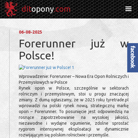
dit
opony
.com
06-08-2025
Forerunner już w
Polsce!
Facebook
Wprowadzenie: Forerunner – Nowa Era Opon Rolniczych i
Przemysłowych w Polsce
Rynek opon w Polsce, szczególnie w sektorach
rolniczym i przemysłowym, stoi u progu znaczącej
zmiany. Z dumą ogłaszamy, że w 2025 roku tyretrade.pl
wprowadzi na polski rynek nową, strategiczną markę
opon – Forerunner. To posunięcie jest odpowiedzią na
rosnące zapotrzebowanie na wysokiej jakości,
niezawodne i wydajne ogumienie, zdolne sprostać
rygorom intensywnej eksploatacji w dynamicznie
rozwijającym się polskim rolnictwie i przemyśle.