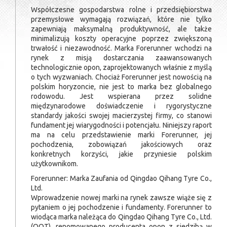
Współczesne gospodarstwa rolne i przedsiębiorstwa
przemysłowe wymagają rozwiązań, które nie tylko
zapewniają maksymalną produktywność, ale także
minimalizują koszty operacyjne poprzez zwiększoną
trwałość i niezawodność. Marka Forerunner wchodzi na
rynek z misją dostarczania zaawansowanych
technologicznie opon, zaprojektowanych właśnie z myślą
o tych wyzwaniach. Chociaż Forerunner jest nowością na
polskim horyzoncie, nie jest to marka bez globalnego
rodowodu. Jest wspierana przez solidne
międzynarodowe doświadczenie i rygorystyczne
standardy jakości swojej macierzystej firmy, co stanowi
fundament jej wiarygodności i potencjału. Niniejszy raport
ma na celu przedstawienie marki Forerunner, jej
pochodzenia, zobowiązań jakościowych oraz
konkretnych korzyści, jakie przyniesie polskim
użytkownikom.
Forerunner: Marka Zaufania od Qingdao Qihang Tyre Co.,
Ltd.
Wprowadzenie nowej marki na rynek zawsze wiąże się z
pytaniem o jej pochodzenie i fundamenty. Forerunner to
wiodąca marka należąca do Qingdao Qihang Tyre Co., Ltd.
(QQT), renomowanego producenta opon z siedzibą w