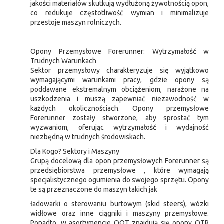
jakości materiałów skutkują wydłużoną żywotnością opon,
co redukuje częstotliwość wymian i minimalizuje
przestoje maszyn rolniczych.
Opony Przemysłowe Forerunner: Wytrzymałość w
Trudnych Warunkach
Sektor przemysłowy charakteryzuje się wyjątkowo
wymagającymi warunkami pracy, gdzie opony są
poddawane ekstremalnym obciążeniom, narażone na
uszkodzenia i muszą zapewniać niezawodność w
każdych okolicznościach. Opony przemysłowe
Forerunner zostały stworzone, aby sprostać tym
wyzwaniom, oferując wytrzymałość i wydajność
niezbędną w trudnych środowiskach.
Dla Kogo? Sektory i Maszyny
Grupą docelową dla opon przemysłowych Forerunner są
przedsiębiorstwa przemysłowe , które wymagają
specjalistycznego ogumienia do swojego sprzętu. Opony
te są przeznaczone do maszyn takich jak
ładowarki o sterowaniu burtowym (skid steers), wózki
widłowe oraz inne ciągniki i maszyny przemysłowe.
Ponadto, w asortymencie QQT znajdują się opony OTR