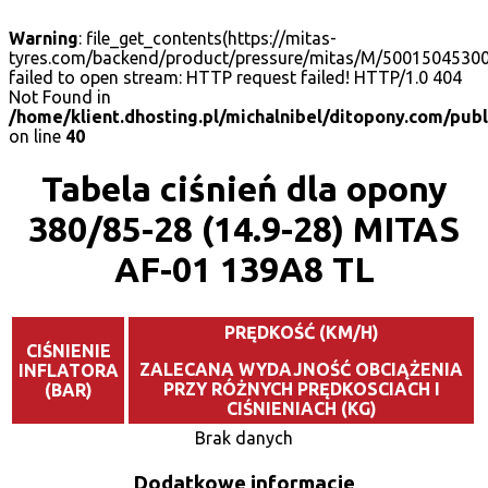
Warning
: file_get_contents(https://mitas-
tyres.com/backend/product/pressure/mitas/M/50015045300
failed to open stream: HTTP request failed! HTTP/1.0 404
Not Found in
/home/klient.dhosting.pl/michalnibel/ditopony.com/publ
on line
40
Tabela ciśnień dla opony
380/85-28 (14.9-28) MITAS
AF-01 139A8 TL
PRĘDKOŚĆ (KM/H)
CIŚNIENIE
ZALECANA WYDAJNOŚĆ OBCIĄŻENIA
INFLATORA
PRZY RÓŻNYCH PRĘDKOSCIACH I
(BAR)
CIŚNIENIACH (KG)
Brak danych
Dodatkowe informacje